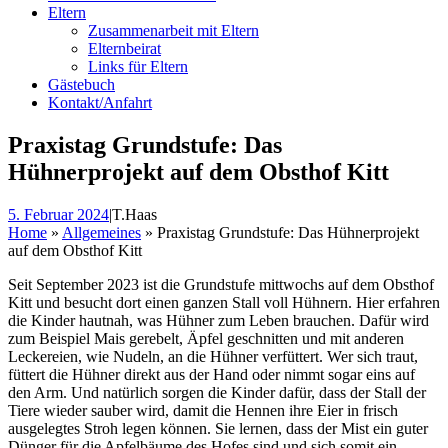
Eltern
Zusammenarbeit mit Eltern
Elternbeirat
Links für Eltern
Gästebuch
Kontakt/Anfahrt
Praxistag Grundstufe: Das
Hühnerprojekt auf dem Obsthof Kitt
5. Februar 2024
|
T.Haas
Home
»
Allgemeines
»
Praxistag Grundstufe: Das Hühnerprojekt
auf dem Obsthof Kitt
Seit September 2023 ist die Grundstufe mittwochs auf dem Obsthof
Kitt und besucht dort einen ganzen Stall voll Hühnern. Hier erfahren
die Kinder hautnah, was Hühner zum Leben brauchen. Dafür wird
zum Beispiel Mais gerebelt, Äpfel geschnitten und mit anderen
Leckereien, wie Nudeln, an die Hühner verfüttert. Wer sich traut,
füttert die Hühner direkt aus der Hand oder nimmt sogar eins auf
den Arm. Und natürlich sorgen die Kinder dafür, dass der Stall der
Tiere wieder sauber wird, damit die Hennen ihre Eier in frisch
ausgelegtes Stroh legen können. Sie lernen, dass der Mist ein guter
Dünger für die Apfelbäume des Hofes sind und sich somit ein