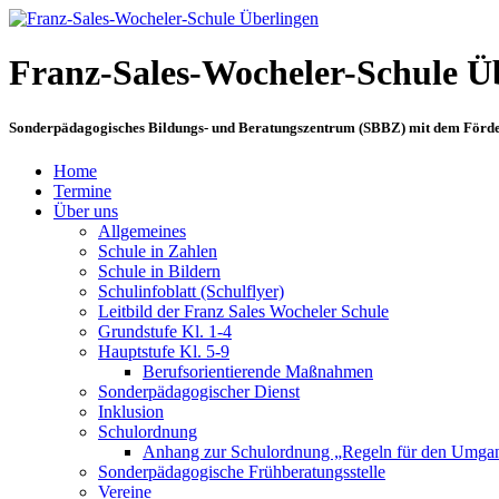
Franz-Sales-Wocheler-Schule Ü
Sonderpädagogisches Bildungs- und Beratungszentrum (SBBZ) mit dem Förd
Home
Termine
Über uns
Allgemeines
Schule in Zahlen
Schule in Bildern
Schulinfoblatt (Schulflyer)
Leitbild der Franz Sales Wocheler Schule
Grundstufe Kl. 1-4
Hauptstufe Kl. 5-9
Berufsorientierende Maßnahmen
Sonderpädagogischer Dienst
Inklusion
Schulordnung
Anhang zur Schulordnung „Regeln für den Umga
Sonderpädagogische Frühberatungsstelle
Vereine