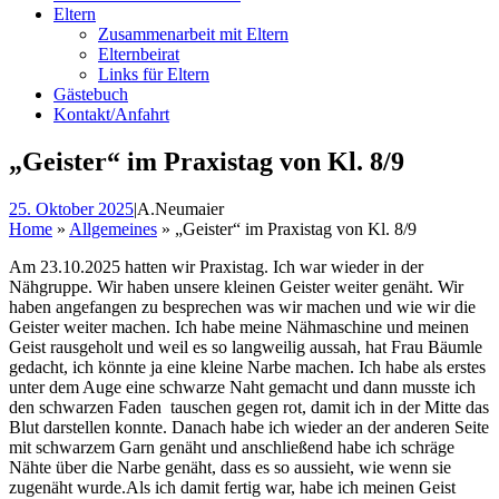
Eltern
Zusammenarbeit mit Eltern
Elternbeirat
Links für Eltern
Gästebuch
Kontakt/Anfahrt
„Geister“ im Praxistag von Kl. 8/9
25. Oktober 2025
|
A.Neumaier
Home
»
Allgemeines
»
„Geister“ im Praxistag von Kl. 8/9
Am 23.10.2025 hatten wir Praxistag. Ich war wieder in der
Nähgruppe. Wir haben unsere kleinen Geister weiter genäht. Wir
haben angefangen zu besprechen was wir machen und wie wir die
Geister weiter machen. Ich habe meine Nähmaschine und meinen
Geist rausgeholt und weil es so langweilig aussah, hat Frau Bäumle
gedacht, ich könnte ja eine kleine Narbe machen. Ich habe als erstes
unter dem Auge eine schwarze Naht gemacht und dann musste ich
den schwarzen Faden tauschen gegen rot, damit ich in der Mitte das
Blut darstellen konnte. Danach habe ich wieder an der anderen Seite
mit schwarzem Garn genäht und anschließend habe ich schräge
Nähte über die Narbe genäht, dass es so aussieht, wie wenn sie
zugenäht wurde.Als ich damit fertig war, habe ich meinen Geist