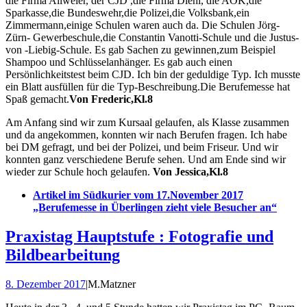
die Firma Allweier, der CJD ,die Firma Diehl, die AOK,die
Sparkasse,die Bundeswehr,die Polizei,die Volksbank,ein
Zimmermann,einige Schulen waren auch da. Die Schulen Jörg-
Zürn- Gewerbeschule,die Constantin Vanotti-Schule und die Justus-
von -Liebig-Schule. Es gab Sachen zu gewinnen,zum Beispiel
Shampoo und Schlüsselanhänger. Es gab auch einen
Persönlichkeitstest beim CJD. Ich bin der geduldige Typ. Ich musste
ein Blatt ausfüllen für die Typ-Beschreibung.Die Berufemesse hat
Spaß gemacht.
Von Frederic,Kl.8
Am Anfang sind wir zum Kursaal gelaufen, als Klasse zusammen
und da angekommen, konnten wir nach Berufen fragen. Ich habe
bei DM gefragt, und bei der Polizei, und beim Friseur. Und wir
konnten ganz verschiedene Berufe sehen. Und am Ende sind wir
wieder zur Schule hoch gelaufen.
Von Jessica,Kl.8
Artikel im Südkurier vom 17.November 2017
„Berufemesse in Überlingen zieht viele Besucher an“
Praxistag Hauptstufe : Fotografie und
Bildbearbeitung
8. Dezember 2017
|
M.Matzner