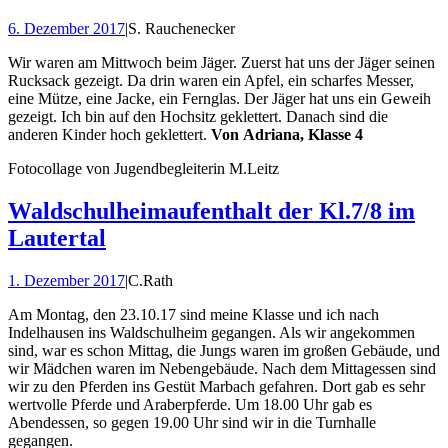
6. Dezember 2017
|
S. Rauchenecker
Wir waren am Mittwoch beim Jäger. Zuerst hat uns der Jäger seinen
Rucksack gezeigt. Da drin waren ein Apfel, ein scharfes Messer,
eine Mütze, eine Jacke, ein Fernglas. Der Jäger hat uns ein Geweih
gezeigt. Ich bin auf den Hochsitz geklettert. Danach sind die
anderen Kinder hoch geklettert.
Von Adriana, Klasse 4
Fotocollage von Jugendbegleiterin M.Leitz
Waldschulheimaufenthalt der Kl.7/8 im
Lautertal
1. Dezember 2017
|
C.Rath
Am Montag, den 23.10.17 sind meine Klasse und ich nach
Indelhausen ins Waldschulheim gegangen. Als wir angekommen
sind, war es schon Mittag, die Jungs waren im großen Gebäude, und
wir Mädchen waren im Nebengebäude. Nach dem Mittagessen sind
wir zu den Pferden ins Gestüt Marbach gefahren. Dort gab es sehr
wertvolle Pferde und Araberpferde. Um 18.00 Uhr gab es
Abendessen, so gegen 19.00 Uhr sind wir in die Turnhalle
gegangen.