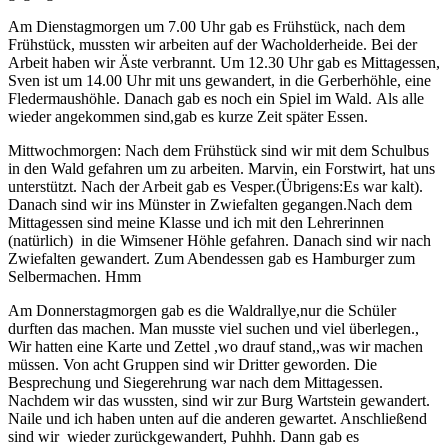
Am Dienstagmorgen um 7.00 Uhr gab es Frühstück, nach dem
Frühstück, mussten wir arbeiten auf der Wacholderheide. Bei der
Arbeit haben wir Äste verbrannt. Um 12.30 Uhr gab es Mittagessen,
Sven ist um 14.00 Uhr mit uns gewandert, in die Gerberhöhle, eine
Fledermaushöhle. Danach gab es noch ein Spiel im Wald. Als alle
wieder angekommen sind,gab es kurze Zeit später Essen.
Mittwochmorgen: Nach dem Frühstück sind wir mit dem Schulbus
in den Wald gefahren um zu arbeiten. Marvin, ein Forstwirt, hat uns
unterstützt. Nach der Arbeit gab es Vesper.(Übrigens:Es war kalt).
Danach sind wir ins Münster in Zwiefalten gegangen.Nach dem
Mittagessen sind meine Klasse und ich mit den Lehrerinnen
(natürlich) in die Wimsener Höhle gefahren. Danach sind wir nach
Zwiefalten gewandert. Zum Abendessen gab es Hamburger zum
Selbermachen. Hmm
Am Donnerstagmorgen gab es die Waldrallye,nur die Schüler
durften das machen. Man musste viel suchen und viel überlegen.,
Wir hatten eine Karte und Zettel ,wo drauf stand,,was wir machen
müssen. Von acht Gruppen sind wir Dritter geworden. Die
Besprechung und Siegerehrung war nach dem Mittagessen.
Nachdem wir das wussten, sind wir zur Burg Wartstein gewandert.
Naile und ich haben unten auf die anderen gewartet. Anschließend
sind wir wieder zurückgewandert, Puhhh. Dann gab es