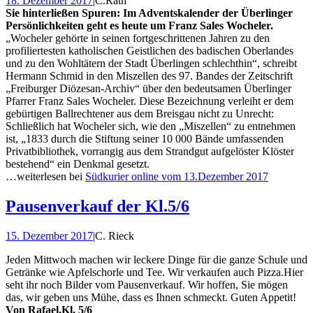
18. Dezember 2017
|
C.Rath
Sie hinterließen Spuren:
Im Adventskalender der Überlinger
Persönlichkeiten geht es heute um Franz Sales Wocheler.
„Wocheler gehörte in seinen fortgeschrittenen Jahren zu den
profiliertesten katholischen Geistlichen des badischen Oberlandes
und zu den Wohltätern der Stadt Überlingen schlechthin“, schreibt
Hermann Schmid in den Miszellen des 97. Bandes der Zeitschrift
„Freiburger Diözesan-Archiv“ über den bedeutsamen Überlinger
Pfarrer Franz Sales Wocheler. Diese Bezeichnung verleiht er dem
gebürtigen Ballrechtener aus dem Breisgau nicht zu Unrecht:
Schließlich hat Wocheler sich, wie den „Miszellen“ zu entnehmen
ist, „1833 durch die Stiftung seiner 10 000 Bände umfassenden
Privatbibliothek, vorrangig aus dem Strandgut aufgelöster Klöster
bestehend“ ein Denkmal gesetzt.
…weiterlesen bei
Südkurier online vom 13.Dezember 2017
Pausenverkauf der Kl.5/6
15. Dezember 2017
|
C. Rieck
Jeden Mittwoch machen wir leckere Dinge für die ganze Schule und
Getränke wie Apfelschorle und Tee. Wir verkaufen auch Pizza.Hier
seht ihr noch Bilder vom Pausenverkauf. Wir hoffen, Sie mögen
das, wir geben uns Mühe, dass es Ihnen schmeckt. Guten Appetit!
Von Rafael,Kl. 5/6