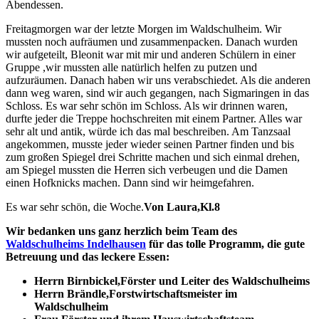
Abendessen.
Freitagmorgen war der letzte Morgen im Waldschulheim. Wir
mussten noch aufräumen und zusammenpacken. Danach wurden
wir aufgeteilt, Bleonit war mit mir und anderen Schülern in einer
Gruppe ,wir mussten alle natürlich helfen zu putzen und
aufzuräumen. Danach haben wir uns verabschiedet. Als die anderen
dann weg waren, sind wir auch gegangen, nach Sigmaringen in das
Schloss. Es war sehr schön im Schloss. Als wir drinnen waren,
durfte jeder die Treppe hochschreiten mit einem Partner. Alles war
sehr alt und antik, würde ich das mal beschreiben. Am Tanzsaal
angekommen, musste jeder wieder seinen Partner finden und bis
zum großen Spiegel drei Schritte machen und sich einmal drehen,
am Spiegel mussten die Herren sich verbeugen und die Damen
einen Hofknicks machen. Dann sind wir heimgefahren.
Es war sehr schön, die Woche.
Von Laura,Kl.8
Wir bedanken uns ganz herzlich beim Team des
Waldschulheims Indelhausen
für das tolle Programm, die gute
Betreuung und das leckere Essen:
Herrn Birnbickel,Förster und Leiter des Waldschulheims
Herrn Brändle,Forstwirtschaftsmeister im
Waldschulheim