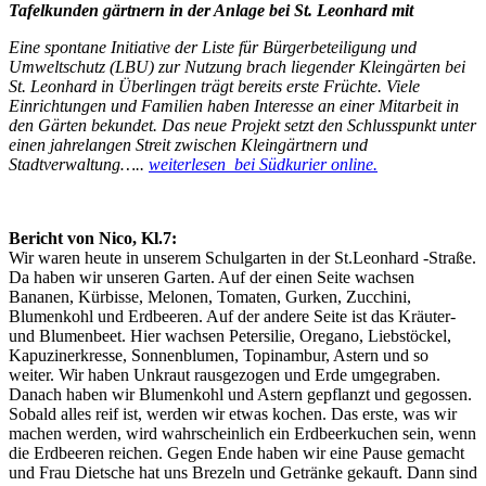
Tafelkunden gärtnern in der Anlage bei St. Leonhard mit
Eine spontane Initiative der Liste für Bürgerbeteiligung und
Umweltschutz (LBU) zur Nutzung brach liegender Kleingärten bei
St. Leonhard in Überlingen trägt bereits erste Früchte. Viele
Einrichtungen und Familien haben Interesse an einer Mitarbeit in
den Gärten bekundet. Das neue Projekt setzt den Schlusspunkt unter
einen jahrelangen Streit zwischen Kleingärtnern und
Stadtverwaltung…..
weiterlesen bei Südkurier online.
Bericht von Nico, Kl.7:
Wir waren heute in unserem Schulgarten in der St.Leonhard -Straße.
Da haben wir unseren Garten. Auf der einen Seite wachsen
Bananen, Kürbisse, Melonen, Tomaten, Gurken, Zucchini,
Blumenkohl und Erdbeeren. Auf der andere Seite ist das Kräuter-
und Blumenbeet. Hier wachsen Petersilie, Oregano, Liebstöckel,
Kapuzinerkresse, Sonnenblumen, Topinambur, Astern und so
weiter. Wir haben Unkraut rausgezogen und Erde umgegraben.
Danach haben wir Blumenkohl und Astern gepflanzt und gegossen.
Sobald alles reif ist, werden wir etwas kochen. Das erste, was wir
machen werden, wird wahrscheinlich ein Erdbeerkuchen sein, wenn
die Erdbeeren reichen. Gegen Ende haben wir eine Pause gemacht
und Frau Dietsche hat uns Brezeln und Getränke gekauft. Dann sind